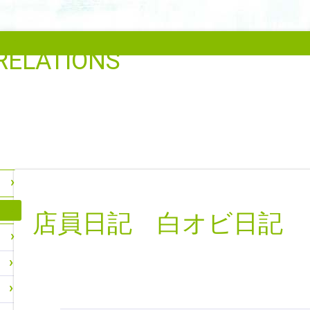
RELATIONS
店員日記 白オビ日記