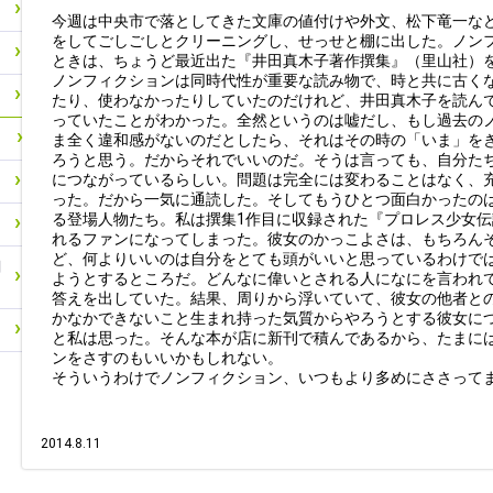
今週は中央市で落としてきた文庫の値付けや外文、松下竜一な
をしてごしごしとクリーニングし、せっせと棚に出した。ノン
ときは、ちょうど最近出た『井田真木子著作撰集』（里山社）
ノンフィクションは同時代性が重要な読み物で、時と共に古く
たり、使わなかったりしていたのだけれど、井田真木子を読ん
っていたことがわかった。全然というのは嘘だし、もし過去の
ま全く違和感がないのだとしたら、それはその時の「いま」を
ろうと思う。だからそれでいいのだ。そうは言っても、自分た
につながっているらしい。問題は完全には変わることはなく、
った。だから一気に通読した。そしてもうひとつ面白かったの
る登場人物たち。私は撰集1作目に収録された『プロレス少女
れるファンになってしまった。彼女のかっこよさは、もちろん
ど、何よりいいのは自分をとても頭がいいと思っているわけで
関
ようとするところだ。どんなに偉いとされる人になにを言われ
答えを出していた。結果、周りから浮いていて、彼女の他者と
かなかできないこと生まれ持った気質からやろうとする彼女に
と私は思った。そんな本が店に新刊で積んであるから、たまに
ンをさすのもいいかもしれない。
そういうわけでノンフィクション、いつもより多めにささって
2014.8.11