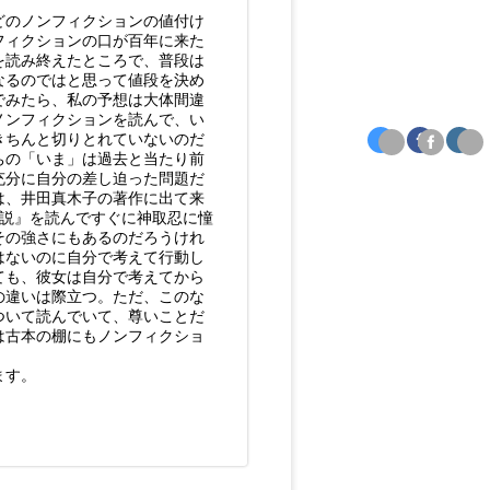
どのノンフィクションの値付け
フィクションの口が百年に来た
を読み終えたところで、普段は
なるのではと思って値段を決め
でみたら、私の予想は大体間違
ノンフィクションを読んで、い
きちんと切りとれていないのだ
ちの「いま」は過去と当たり前
充分に自分の差し迫った問題だ
は、井田真木子の著作に出て来
伝説』を読んですぐに神取忍に憧
その強さにもあるのだろうけれ
はないのに自分で考えて行動し
ても、彼女は自分で考えてから
の違いは際立つ。ただ、このな
ついて読んでいて、尊いことだ
は古本の棚にもノンフィクショ
ます。