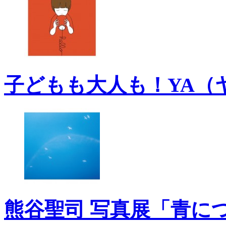
子どもも大人も！YA（
熊谷聖司 写真展「青に