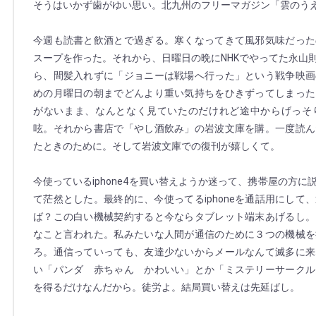
そうはいかず歯がゆい思い。北九州のフリーマガジン「雲のう
今週も読書と飲酒とで過ぎる。寒くなってきて風邪気味だった
スープを作った。それから、日曜日の晩にNHKでやってた永山
ら、間髪入れずに「ジョニーは戦場へ行った」という戦争映画
めの月曜日の朝までどんより重い気持ちをひきずってしまった
がないまま、なんとなく見ていたのだけれど途中からげっそ
呟。それから書店で「やし酒飲み」の岩波文庫を購。一度読ん
たときのために。そして岩波文庫での復刊が嬉しくて。
今使っているiphone4を買い替えようか迷って、携帯屋の方
て茫然とした。最終的に、今使ってるiphoneを通話用にして
ば？この白い機械契約すると今ならタブレット端末あげるし。
なこと言われた。私みたいな人間が通信のために３つの機械を
ろ。通信っていっても、友達少ないからメールなんて滅多に来
い「パンダ 赤ちゃん かわいい」とか「ミステリーサークル
を得るだけなんだから。徒労よ。結局買い替えは先延ばし。