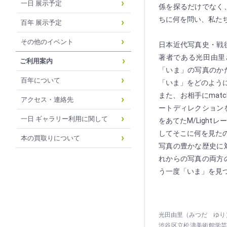
一日 展示予定
係を探るだけでなく
ちに何を問い、私た
百年 展示予定
その他のイベント
日本近代写真史・戦
著者である光田由里
ご利用案内
「いま」の写真のか
百年について
「いま」をどのよう
また、お相手にmatc
アクセス・連絡先
ートディレクション
一日 ギャラリー利用に関して
をあてたM/Ligh
してそこに何を見た
本の買取りについて
写真の豊かな歴史に
れからの写真の両方
う一度「いま」を見
光田由里（みつだ ゆり
渋谷区立松濤美術館学芸員。