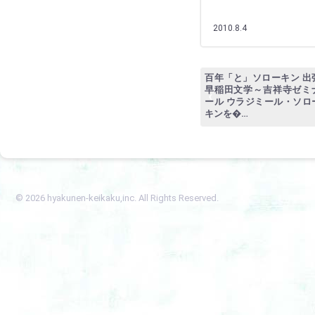
2010.8.4
百年「と」ソローキン 出
早稲田文学～吉祥寺ゼミ
ール ウラジミール・ソロ
キンを�…
© 2026 hyakunen-keikaku,inc. All Rights Reserved.