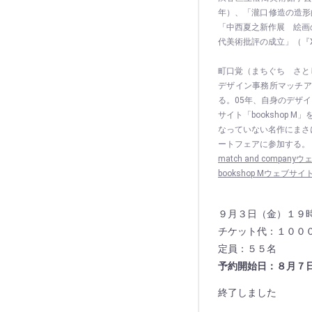
年）、「瀧口修造の造形
「中西夏之新作展 絵画
代美術批評の成立」（『Xero
町口覚（まちぐち さと
デザイン事務所マッチア
る。05年、自身のデザ
サイト「bookshop 
なっていない名作にまさ
ートフェアに参加する。
match and compan
bookshop Mウェブサイ
９月３日（金）１９
チケット代：１００
定員：５５名
予約開始日：８月７
終了しました