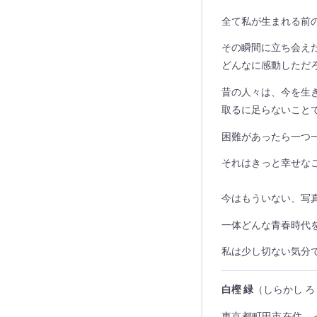
全て私が生まれる前
その瞬間に立ち会え
どんなに感動しただ
昔の人々は、今を生
取るに足らないこと
困難があったら一つ
それはきっと幸せな
今はもういない、写
一体どんな青春時代
私は少し切ない気分
白樫 緑
（しらかし ろ
東京都町田市在住。