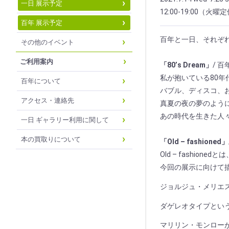
一日 展示予定
12:00-19:00（火曜
百年 展示予定
百年と一日、それぞ
その他のイベント
ご利用案内
「80’s Dream」
/ 百
私が抱いている80年
百年について
バブル、ディスコ、
アクセス・連絡先
真夏の夜の夢のよう
あの時代を生きた人
一日 ギャラリー利用に関して
本の買取りについて
「Old – fashioned」
Old – fashion
今回の展示に向けて
ジョルジュ・メリエ
ダゲレオタイプとい
マリリン・モンロー