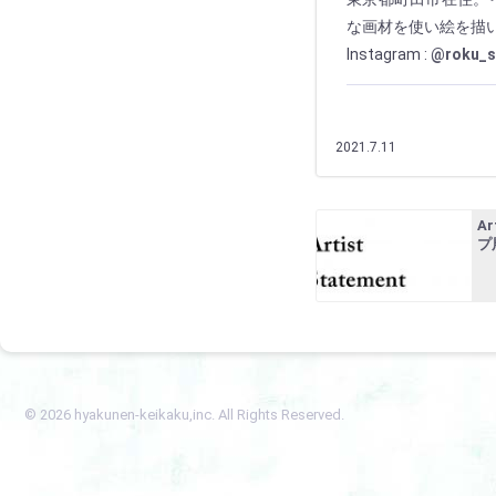
な画材を使い絵を描
Instagram :
@roku_s
2021.7.11
Ar
プ
© 2026 hyakunen-keikaku,inc. All Rights Reserved.