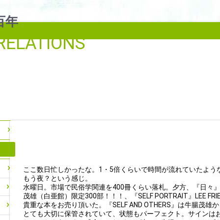
RELATIONS
ここ数日忙しかったな。1・5倍くらいで時間が流れていたよう
もう夜？という感じ。
水曜日。市場で民俗学関連を400冊くらい落札。夕方、『日々』、『S
茂雄（白亜館）限定300部！！！、『SELF PORTRAIT』LEE F
貴重な本をお売り頂いた。『SELF AND OTHERS』は牛腸茂
とても大切に保管されていて、状態もパーフェクト。サインは