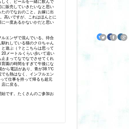
らしく、ビールを一緒に飲んで
切に販売していきたいなと思い
ったのでなおのこと。お嫁に出
です。高いですが、これはほんとに
涯に一度あるかないかだと思い
フルエンザで混んでいる。待合
人馴れしている猫のクロちゃん
）と遊ぶ（？とこちらは思って
20メートルくらい歩いて追い
ち止まってなでなでさせてくれ
保育園の時間をすぎて午後にな
から電話があり、青が38.1℃
院でも熱はなく、インフルエン
思って仕事を持って帰るも超元
、店に戻る。
開始です。たくさんのご参加お