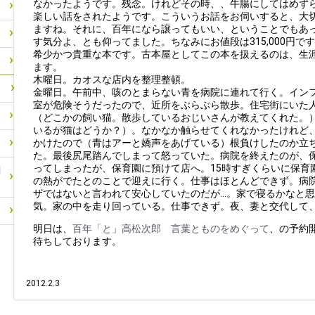
なかったようです。残念。けれどその時、、牛腸にしてはめず
楽しい話をされたようです。こういうお話をお伺いすると、大
ますね。それに、百年になら譲ってもいい、ということでもあ
す気分よ、とも仰ってました。ちなみにお値段は315,000円
希少かつ貴重な本です。古本屋としてこの本を扱えるのは、生
ます。
木曜日。カオスな店内を整理整頓。
金曜日。午前中、咳のとまらない青を病院に連れて行く。イン
室が危険そうだったので、近所をぶらぶら散歩。住宅街にいた
（どこかの飼い猫。散歩しているおじいさんが教えてくれた。
いるが猫はどうか？）。なかなか触らせてくれなかったけれど、
かけたので（青はアーと嬌声をあげている）根負けしたのか立
た。最後尻尾踏んでしまって怒っていた。病院を終えたのが、
ってしまったが、保育園に預けて店へ。15時すぎくらいに保育園
関
の熱がでたとのことで迎えに行く。仕事はほとんどできず。病
ザではないと言われて安心していたのだが…。家で寝るかなと
気。家の中を走り回っている。仕事できず。夜、妻と交代して
明日は、
百年「と」高松次郎 言葉とものをめぐって
、の予約
待ちしております。
2012.2.3