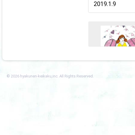
2019.1.9
© 2026 hyakunen-keikaku,inc. All Rights Reserved.
名取あき個展「ＬＯ
Ｅ ＲＥＢＯＲＮ」