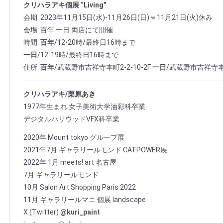
クリハラアキ個展 “Living”
会期: 2023年11月15日(水)-11月26日(日) ※ 11月21日(火)休み
会場: 百年 一日 両店にて開催
時間:
百年
/12-20時/最終日16時まで
一日
/12-19時/最終日16時まで
住所:
百年
/武蔵野市吉祥寺本町2-2-10-2F
一日
/武蔵野市吉祥寺本町2
クリハラアキ/栗原あき
1977年生まれ 女子美術大学油彩科卒業
デジタルハリウッドVFX科卒業
2020年 Mount tokyo グループ展
2021年7月 ギャラリールモンド CATPOWER展
2022年 1月 meets! art 名古屋
7月 ギャラリールモンド
10月 Salon Art Shopping Paris 2022
11月 ギャラリールマニ 個展 landscape
X (Twitter)
@kuri_paint