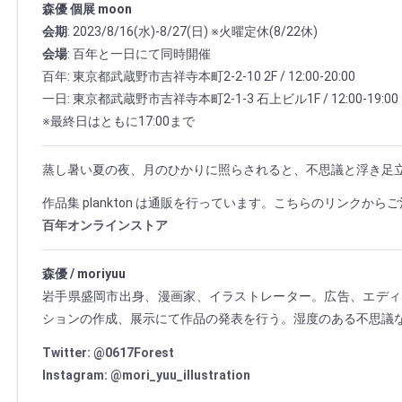
森優 個展 moon
会期
: 2023/8/16(水)-8/27(日) ※火曜定休(8/22休)
会場
: 百年と一日にて同時開催
百年: 東京都武蔵野市吉祥寺本町2-2-10 2F / 12:00-20:00
一日: 東京都武蔵野市吉祥寺本町2-1-3 石上ビル1F / 12:00-19:00
※最終日はともに17:00まで
蒸し暑い夏の夜、月のひかりに照らされると、不思議と浮き足
作品集 plankton は通販を行っています。こちらのリンクから
百年オンラインストア
森優 / moriyuu
岩手県盛岡市出身、漫画家、イラストレーター。広告、エディ
ションの作成、展示にて作品の発表を行う。湿度のある不思議
Twitter: @0617Forest
Instagram: @mori_yuu_illustration