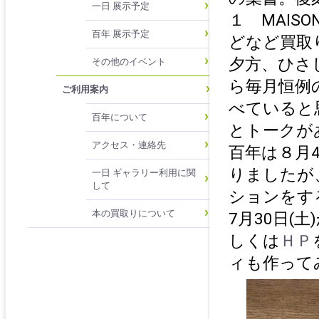
一日 展示予定
１ MAISO
百年 展示予定
どなど買取
夕方、ひさ
その他のイベント
ら毎月恒例
ご利用案内
べていると
百年について
とトークが
アクセス・連絡先
百年は８月
りましたが
一日 ギャラリー利用に関
して
ションをす
本の買取りについて
7月30日(
しくは
ＨＰ
ィも作って