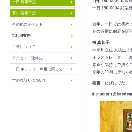
百年
180-0004 武
一日 展示予定
一日
180-0004 武
百年 展示予定
百年、一日では初め
その他のイベント
冬の時期に個展を開
ご利用案内
楓 真知子
百年について
神奈川在住 大阪生ま
イラストレーター、
アクセス・連絡先
素直な気持ちで描く
一日 ギャラリー利用に関して
今年の11月に新しい
本の買取りについて
著書
「たびにでた」
instagram
@kaedem