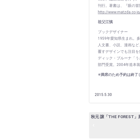
刊行。著書は、『眼の冒
http://www.matzda.co.jp
祖父江慎
ブックデザイナー
1959年愛知県生まれ
人文書、小説、漫画など
覆すデザインでも注目を
ディック・ブルーナ「う
部門受賞。2004年造
※満席のため予約は終了
2015.5.30
秋元 譲「THE FOREST」