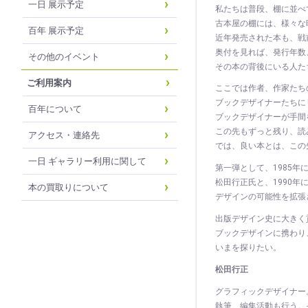
一日 展示予定
私たちは普段、棚に並べ
古本屋の棚には、様々な
百年 展示予定
近年発売された本も、戦
奥付を見れば、発行年数
その他のイベント
その本の背後にいる人た
ご利用案内
ここでは作者、作家たち
ブックデザイナーたちに
百年について
ブックデザイナーが手間
この先もずっと残り、読
アクセス・連絡先
では、良い本とは、この
一日 ギャラリー利用に関して
第一弾として、1985
松田行正氏と、1990
本の買取りについて
デザインの可能性を拡張
出版デザイン史に大きく
ブックデザインに携わり
いまを探りたい。
松田行正
グラフィックデザイナー
執筆、編集活動も行う。