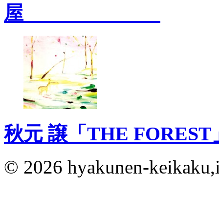
屋
秋元 譲「THE FORES
© 2026 hyakunen-keikaku,in