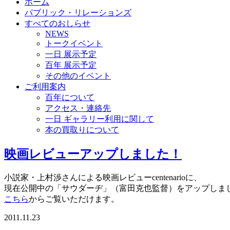
ホーム
パブリック・リレーションズ
すべてのおしらせ
NEWS
トークイベント
一日 展示予定
百年 展示予定
その他のイベント
ご利用案内
百年について
アクセス・連絡先
一日 ギャラリー利用に関して
本の買取りについて
映画レビューアップしました！
小説家・上村渉さんによる映画レビューcentenarioに、
現在公開中の「サウダーヂ」（富田克也監督）をアップしま
こちら
からご覧いただけます。
2011.11.23