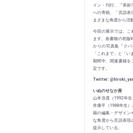
イン・刊行、『美術
への寄稿、「言語表
まざまな角度から活
今回の展示では、こ
ます。各書物の初版
かりの写真集『クバ
「これまで」と「い
期間中、関連書籍を
定です。
Twitter: @hiroki_y
いぬのせなか座
山本浩貴（1992年生
井康平（1988年
籍の編集・デザイン
な角度から言語表現
提示している。