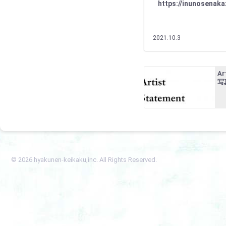
https://inunosenak
2021.10.3
Ar
写
© 2026 hyakunen-keikaku,inc. All Rights Reserved.