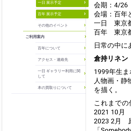
一日 展示予定
会期：4/26（
会場：百年
百年 展示予定
一日 東京都
その他のイベント
百年 東京都
ご利用案内
日常の中に
百年について
倉持リネン L
アクセス・連絡先
1999年生
一日 ギャラリー利用に関
して
人物画・静
本の買取りについて
を描く。
これまでの
2021 1
2023 2
「Somebody