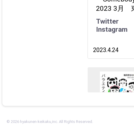
2023 3月 
Twitter
Instagram
2023.4.24
© 2026 hyakunen-keikaku,inc. All Rights Reserved.
鶴岡季歩 初個展『バ